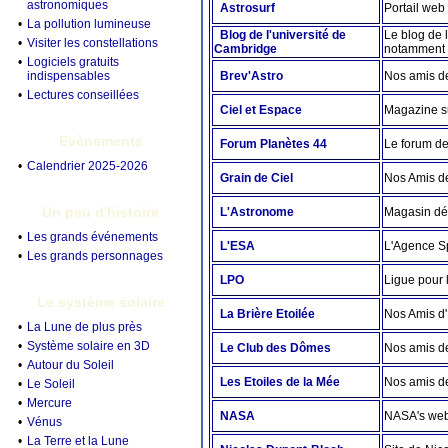
astronomiques
Astrosurf
Portail we
•
La pollution lumineuse
Blog de l'université de
Le blog de 
•
Visiter les constellations
Cambridge
notamment 
•
Logiciels gratuits
indispensables
Brev'Astro
Nos amis de
•
Lectures conseillées
Ciel et Espace
Magazine su
Evènements
Forum Planètes 44
Le forum d
•
Calendrier 2025-2026
Grain de Ciel
Nos Amis d
Un peu d'histoire
L'Astronome
Magasin déd
•
Les grands événements
L'ESA
L'Agence S
•
Les grands personnages
LPO
Ligue pour 
Le système solaire
La Brière Etoilée
Nos Amis d
•
La Lune de plus près
•
Système solaire en 3D
Le Club des Dômes
Nos amis 
•
Autour du Soleil
Les Etoiles de la Mée
Nos amis d
•
Le Soleil
•
Mercure
NASA
NASA's web
•
Vénus
•
La Terre et la Lune