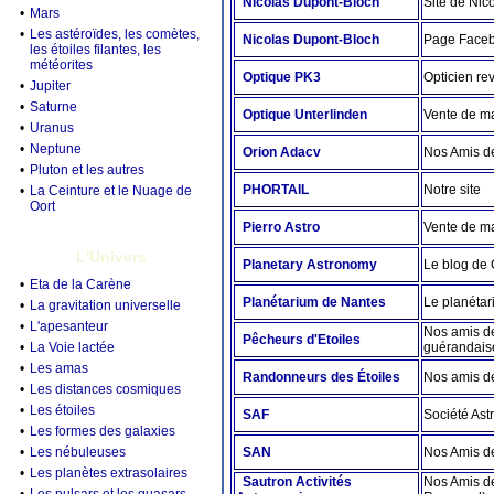
Nicolas Dupont-Bloch
Site de Ni
•
Mars
•
Les astéroïdes, les comètes,
Nicolas Dupont-Bloch
Page Faceb
les étoiles filantes, les
météorites
Optique PK3
Opticien re
•
Jupiter
•
Saturne
Optique Unterlinden
Vente de ma
•
Uranus
•
Neptune
Orion Adacv
Nos Amis d
•
Pluton et les autres
PHORTAIL
Notre site
•
La Ceinture et le Nuage de
Oort
Pierro Astro
Vente de ma
L'Univers
Planetary Astronomy
Le blog de 
•
Eta de la Carène
Planétarium de Nantes
Le planéta
•
La gravitation universelle
•
L'apesanteur
Nos amis de
Pêcheurs d'Etoiles
•
La Voie lactée
guérandai
•
Les amas
Randonneurs des Étoiles
Nos amis d
•
Les distances cosmiques
•
Les étoiles
SAF
Société As
•
Les formes des galaxies
•
Les nébuleuses
SAN
Nos Amis d
•
Les planètes extrasolaires
Sautron Activités
Nos Amis de