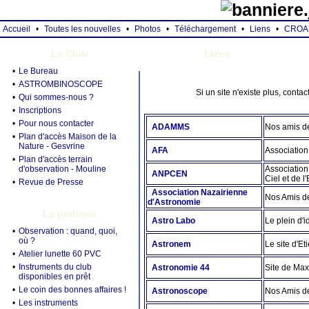
Accueil
•
Toutes les nouvelles
•
Photos
•
Téléchargement
•
Liens
•
CROA
Le Club
Liens
•
Le Bureau
•
ASTROMBINOSCOPE
Si un site n'existe plus, conta
•
Qui sommes-nous ?
•
Inscriptions
•
Pour nous contacter
ADAMMS
Nos amis de
•
Plan d'accès Maison de la
Nature - Gesvrine
AFA
Association
•
Plan d'accès terrain
d'observation - Mouline
Association
ANPCEN
Ciel et de 
•
Revue de Presse
Association Nazairienne
Nos Amis d
d'Astronomie
La pratique
Astro Labo
Le plein d'i
•
Observation : quand, quoi,
où ?
Astronem
Le site d'E
•
Atelier lunette 60 PVC
•
Instruments du club
Astronomie 44
Site de Ma
disponibles en prêt
•
Le coin des bonnes affaires !
Astronoscope
Nos Amis d
•
Les instruments