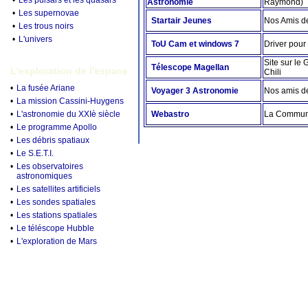
•
Les pulsars et les quasars
Astronomie
Raymond)
•
Les supernovae
Startair Jeunes
Nos Amis d
•
Les trous noirs
•
L'univers
ToU Cam et windows 7
Driver pou
Site sur le
Télescope Magellan
L'exploration de l'espace
Chili
•
La fusée Ariane
Voyager 3 Astronomie
Nos amis d
•
La mission Cassini-Huygens
•
L'astronomie du XXIè siècle
Webastro
La Communa
•
Le programme Apollo
•
Les débris spatiaux
•
Le S.E.T.I.
•
Les observatoires
astronomiques
•
Les satellites artificiels
•
Les sondes spatiales
•
Les stations spatiales
•
Le téléscope Hubble
•
L'exploration de Mars