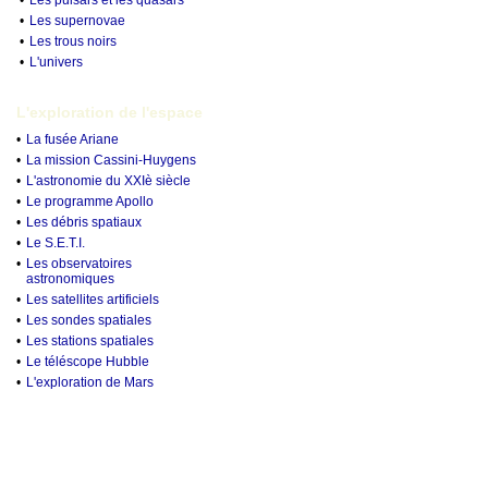
•
Les pulsars et les quasars
•
Les supernovae
•
Les trous noirs
•
L'univers
L'exploration de l'espace
•
La fusée Ariane
•
La mission Cassini-Huygens
•
L'astronomie du XXIè siècle
•
Le programme Apollo
•
Les débris spatiaux
•
Le S.E.T.I.
•
Les observatoires
astronomiques
•
Les satellites artificiels
•
Les sondes spatiales
•
Les stations spatiales
•
Le téléscope Hubble
•
L'exploration de Mars