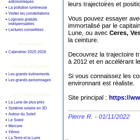
astronomiques
leurs trajectoires et posit
•
La pollution lumineuse
•
Visiter les constellations
Vous pouvez essayer avec
•
Logiciels gratuits
indispensables
immortalisé par le capita
•
Lectures conseillées
Lune, ou avec
Ceres, Ves
la ceinture.
Evènements
•
Calendrier 2025-2026
Decouvrez la trajectoire t
à 2012 et en accélérant le
Un peu d'histoire
•
Les grands événements
Si vous connaissez les co
•
Les grands personnages
environnant est réaliste.
Le système solaire
Site principal :
https://w
•
La Lune de plus près
•
Système solaire en 3D
•
Autour du Soleil
Pierre R. - 01/11/2022
•
Le Soleil
•
Mercure
•
Vénus
•
La Terre et la Lune