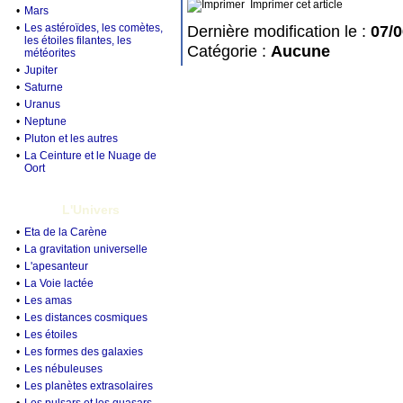
Imprimer cet article
•
Mars
•
Les astéroïdes, les comètes,
Dernière modification le :
07/
les étoiles filantes, les
Catégorie :
Aucune
météorites
•
Jupiter
•
Saturne
•
Uranus
•
Neptune
•
Pluton et les autres
•
La Ceinture et le Nuage de
Oort
L'Univers
•
Eta de la Carène
•
La gravitation universelle
•
L'apesanteur
•
La Voie lactée
•
Les amas
•
Les distances cosmiques
•
Les étoiles
•
Les formes des galaxies
•
Les nébuleuses
•
Les planètes extrasolaires