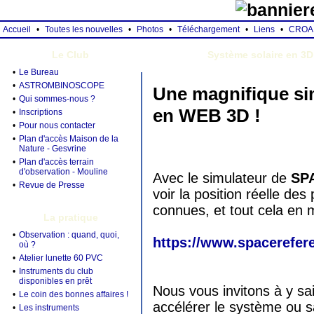
Accueil
•
Toutes les nouvelles
•
Photos
•
Téléchargement
•
Liens
•
CROA
Le Club
Système solaire en 3D
•
Le Bureau
•
ASTROMBINOSCOPE
Une magnifique si
•
Qui sommes-nous ?
en WEB 3D !
•
Inscriptions
•
Pour nous contacter
•
Plan d'accès Maison de la
Nature - Gesvrine
•
Plan d'accès terrain
d'observation - Mouline
Avec le simulateur de
SP
•
Revue de Presse
voir la position réelle de
connues, et tout cela en
La pratique
•
Observation : quand, quoi,
https://www.spacerefer
où ?
•
Atelier lunette 60 PVC
•
Instruments du club
disponibles en prêt
Nous vous invitons à y sai
•
Le coin des bonnes affaires !
accélérer le système ou 
•
Les instruments