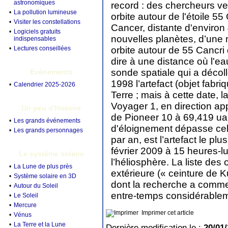
astronomiques
record : des chercheurs ve
•
La pollution lumineuse
orbite autour de l'étoile 55
•
Visiter les constellations
Cancer, distante d'environ
•
Logiciels gratuits
nouvelles planètes, d’une m
indispensables
•
Lectures conseillées
orbite autour de 55 Cancri 
dire à une distance où l'eau
sonde spatiale qui a décoll
Evènements
1998 l’artefact (objet fabri
•
Calendrier 2025-2026
Terre ; mais à cette date, 
Voyager 1, en direction app
Un peu d'histoire
de Pioneer 10 à 69,419 ua.
•
Les grands événements
d'éloignement dépasse cel
•
Les grands personnages
par an, est l’artefact le pl
février 2009 à 15 heures-l
Le système solaire
l’héliosphère. La liste des
•
La Lune de plus près
extérieure (« ceinture de K
•
Système solaire en 3D
dont la recherche a commenc
•
Autour du Soleil
entre-temps considérablem
•
Le Soleil
•
Mercure
Imprimer cet article
•
Vénus
•
La Terre et la Lune
Dernière modification le :
20/01