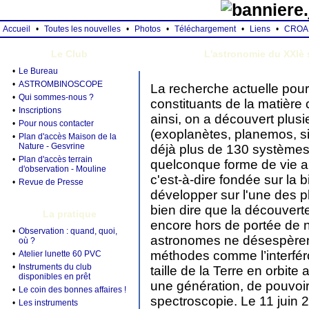
Accueil
•
Toutes les nouvelles
•
Photos
•
Téléchargement
•
Liens
•
CROA
Le Club
L'astronomie du XXIè 
•
Le Bureau
•
ASTROMBINOSCOPE
La recherche actuelle pours
•
Qui sommes-nous ?
constituants de la matière 
•
Inscriptions
ainsi, on a découvert plusi
•
Pour nous contacter
(exoplanètes, planemos, s
•
Plan d'accès Maison de la
Nature - Gesvrine
déjà plus de 130 systèmes 
•
Plan d'accès terrain
quelconque forme de vie an
d'observation - Mouline
c'est-à-dire fondée sur la 
•
Revue de Presse
développer sur l'une des pl
bien dire que la découverte
La pratique
encore hors de portée de no
•
Observation : quand, quoi,
astronomes ne désespèrent
où ?
méthodes comme l’interféro
•
Atelier lunette 60 PVC
•
Instruments du club
taille de la Terre en orbite 
disponibles en prêt
une génération, de pouvoi
•
Le coin des bonnes affaires !
spectroscopie. Le 11 juin
•
Les instruments