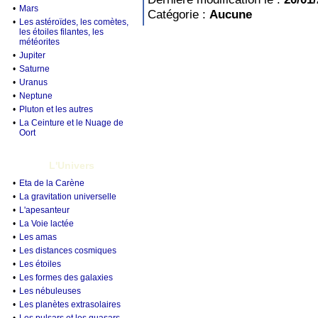
•
Mars
Catégorie :
Aucune
•
Les astéroïdes, les comètes,
les étoiles filantes, les
météorites
•
Jupiter
•
Saturne
•
Uranus
•
Neptune
•
Pluton et les autres
•
La Ceinture et le Nuage de
Oort
L'Univers
•
Eta de la Carène
•
La gravitation universelle
•
L'apesanteur
•
La Voie lactée
•
Les amas
•
Les distances cosmiques
•
Les étoiles
•
Les formes des galaxies
•
Les nébuleuses
•
Les planètes extrasolaires