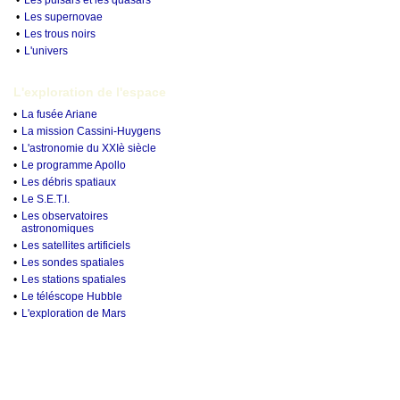
•
Les pulsars et les quasars
•
Les supernovae
•
Les trous noirs
•
L'univers
L'exploration de l'espace
•
La fusée Ariane
•
La mission Cassini-Huygens
•
L'astronomie du XXIè siècle
•
Le programme Apollo
•
Les débris spatiaux
•
Le S.E.T.I.
•
Les observatoires
astronomiques
•
Les satellites artificiels
•
Les sondes spatiales
•
Les stations spatiales
•
Le téléscope Hubble
•
L'exploration de Mars