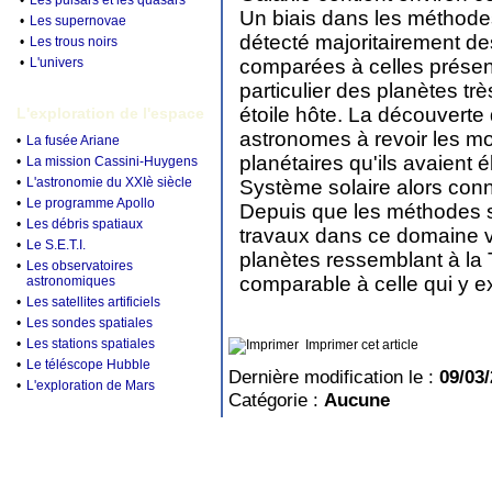
•
Les pulsars et les quasars
Un biais dans les méthodes 
•
Les supernovae
détecté majoritairement de
•
Les trous noirs
•
L'univers
comparées à celles présen
particulier des planètes tr
étoile hôte. La découverte 
L'exploration de l'espace
astronomes à revoir les m
•
La fusée Ariane
planétaires qu'ils avaient 
•
La mission Cassini-Huygens
•
L'astronomie du XXIè siècle
Système solaire alors con
•
Le programme Apollo
Depuis que les méthodes 
•
Les débris spatiaux
travaux dans ce domaine v
•
Le S.E.T.I.
planètes ressemblant à la 
•
Les observatoires
comparable à celle qui y ex
astronomiques
•
Les satellites artificiels
•
Les sondes spatiales
•
Les stations spatiales
Imprimer cet article
•
Le téléscope Hubble
Dernière modification le :
09/03
•
L'exploration de Mars
Catégorie :
Aucune