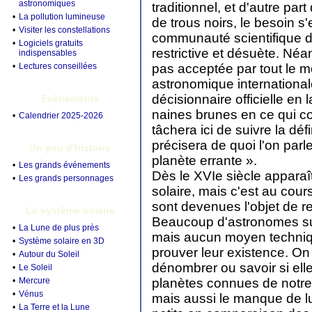
astronomiques
traditionnel, et d'autre par
•
La pollution lumineuse
de trous noirs, le besoin s'
•
Visiter les constellations
communauté scientifique d'é
•
Logiciels gratuits
restrictive et désuète. Néa
indispensables
•
Lectures conseillées
pas acceptée par tout le m
astronomique international
décisionnaire officielle en 
Evènements
naines brunes en ce qui co
•
Calendrier 2025-2026
tâchera ici de suivre la défin
précisera de quoi l'on parl
Un peu d'histoire
planète errante ».
•
Les grands événements
Dès le XVIe siècle apparaî
•
Les grands personnages
solaire, mais c'est au cou
sont devenues l'objet de r
Le système solaire
Beaucoup d'astronomes sup
•
La Lune de plus près
mais aucun moyen techniqu
•
Système solaire en 3D
prouver leur existence. On
•
Autour du Soleil
dénombrer ou savoir si elle
•
Le Soleil
•
Mercure
planètes connues de notre
•
Vénus
mais aussi le manque de lu
•
La Terre et la Lune