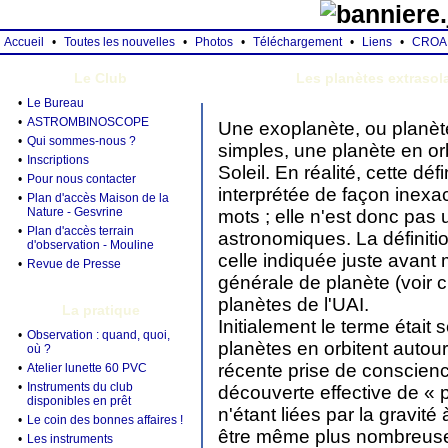
Accueil
•
Toutes les nouvelles
•
Photos
•
Téléchargement
•
Liens
•
CROA
Le Club
Les planètes extrasol
•
Le Bureau
•
ASTROMBINOSCOPE
Une exoplanète, ou planète
•
Qui sommes-nous ?
simples, une planète en orb
•
Inscriptions
Soleil. En réalité, cette déf
•
Pour nous contacter
interprétée de façon inexa
•
Plan d'accès Maison de la
Nature - Gesvrine
mots ; elle n'est donc pas u
•
Plan d'accès terrain
astronomiques. La définiti
d'observation - Mouline
celle indiquée juste avant m
•
Revue de Presse
générale de planète (voir c
planètes de l'UAI.
La pratique
Initialement le terme était 
•
Observation : quand, quoi,
planètes en orbitent autou
où ?
récente prise de conscienc
•
Atelier lunette 60 PVC
•
Instruments du club
découverte effective de « p
disponibles en prêt
n'étant liées par la gravité
•
Le coin des bonnes affaires !
être même plus nombreuse
•
Les instruments