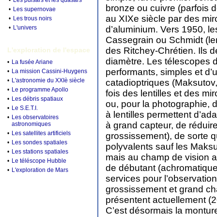
•
Les pulsars et les quasars
bronze ou cuivre (parfois 
•
Les supernovae
au XIXe siècle par des miro
•
Les trous noirs
•
L'univers
d’aluminium. Vers 1950, le
Cassegrain ou Schmidt (lent
des Ritchey-Chrétien. Ils
L'exploration de l'espace
diamètre. Les télescopes 
•
La fusée Ariane
performants, simples et d’
•
La mission Cassini-Huygens
•
L'astronomie du XXIè siècle
catadioptriques (Maksutov, 
•
Le programme Apollo
fois des lentilles et des m
•
Les débris spatiaux
ou, pour la photographie, 
•
Le S.E.T.I.
à lentilles permettent d’a
•
Les observatoires
à grand capteur, de réduir
astronomiques
•
Les satellites artificiels
grossissement), de sorte qu
•
Les sondes spatiales
polyvalents sauf les Maksu
•
Les stations spatiales
mais au champ de vision as
•
Le téléscope Hubble
de débutant (achromatique
•
L'exploration de Mars
services pour l’observation
grossissement et grand ch
présentent actuellement (2
C’est désormais la monture