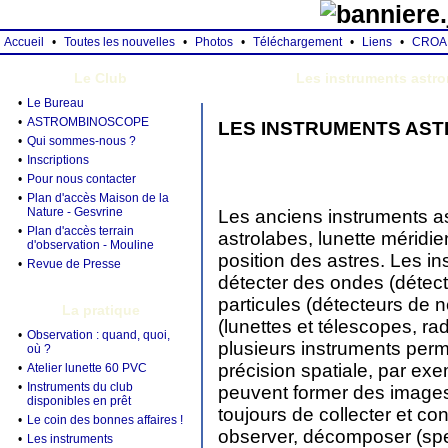
Accueil
•
Toutes les nouvelles
•
Photos
•
Téléchargement
•
Liens
•
CROA
Le Club
Les instruments astr
•
Le Bureau
•
ASTROMBINOSCOPE
LES INSTRUMENTS AS
•
Qui sommes-nous ?
•
Inscriptions
•
Pour nous contacter
•
Plan d'accès Maison de la
Nature - Gesvrine
Les anciens instruments a
•
Plan d'accès terrain
astrolabes, lunette méridie
d'observation - Mouline
position des astres. Les i
•
Revue de Presse
détecter des ondes (détect
particules (détecteurs de 
La pratique
(lunettes et télescopes, r
•
Observation : quand, quoi,
plusieurs instruments perm
où ?
précision spatiale, par ex
•
Atelier lunette 60 PVC
•
Instruments du club
peuvent former des images
disponibles en prêt
toujours de collecter et co
•
Le coin des bonnes affaires !
observer, décomposer (spec
•
Les instruments