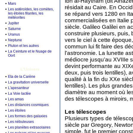
Ibn al-Haytham (dit Alhazen
•
Mars
résidait au Caire. En Occid
•
Les astéroïdes, les comètes,
se répand vers 1280 en Ita
les étoiles filantes, les
météorites
commercialisées en Italie 
•
Jupiter
siècle. Galileo Galilei en
•
Saturne
construire plusieurs, puis, bi
•
Uranus
vers le ciel à cette époque,
•
Neptune
commun lui fit faire des dé
•
Pluton et les autres
•
La Ceinture et le Nuage de
l’astronomie. La lunette a
Oort
médiocre jusqu’au XVIIIe siè
devint performante au XIXe
L'Univers
deux, puis trois lentilles),
•
Eta de la Carène
qualité à la fin du XXe siè
•
La gravitation universelle
lentilles). Les plus grande
•
L'apesanteur
diamètre au moment où les
•
La Voie lactée
des télescopes à miroirs, m
•
Les amas
•
Les distances cosmiques
•
Les étoiles
Les télescopes
•
Les formes des galaxies
Plusieurs types de télesco
•
Les nébuleuses
siècle par Gregory, Newto
•
Les planètes extrasolaires
simple, fut le premier cons