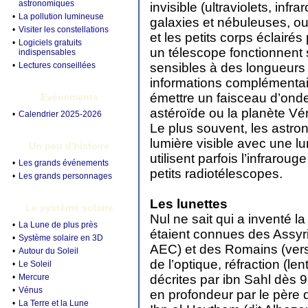
astronomiques
invisible (ultraviolets, infr
•
La pollution lumineuse
galaxies et nébuleuses, ou 
•
Visiter les constellations
et les petits corps éclairés
•
Logiciels gratuits
un télescope fonctionnent 
indispensables
•
Lectures conseillées
sensibles à des longueurs 
informations complémentai
émettre un faisceau d’ondes
Evènements
astéroïde ou la planète V
•
Calendrier 2025-2026
Le plus souvent, les astr
lumière visible avec une lu
Un peu d'histoire
utilisent parfois l’infraroug
•
Les grands événements
petits radiotélescopes.
•
Les grands personnages
Les lunettes
Le système solaire
Nul ne sait qui a inventé la
•
La Lune de plus près
étaient connues des Assyr
•
Système solaire en 3D
AEC) et des Romains (vers 
•
Autour du Soleil
de l’optique, réfraction (lent
•
Le Soleil
•
Mercure
décrites par ibn Sahl dès 
•
Vénus
en profondeur par le père
•
La Terre et la Lune