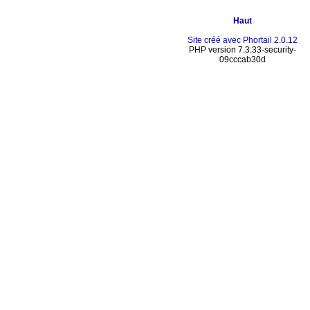
Haut
Site créé avec Phortail 2.0.12
PHP version 7.3.33-security-
09cccab30d