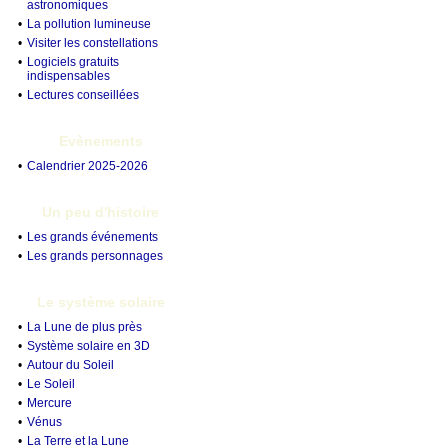
astronomiques
•
La pollution lumineuse
•
Visiter les constellations
•
Logiciels gratuits
indispensables
•
Lectures conseillées
Evènements
•
Calendrier 2025-2026
Un peu d'histoire
•
Les grands événements
•
Les grands personnages
Le système solaire
•
La Lune de plus près
•
Système solaire en 3D
•
Autour du Soleil
•
Le Soleil
•
Mercure
•
Vénus
•
La Terre et la Lune