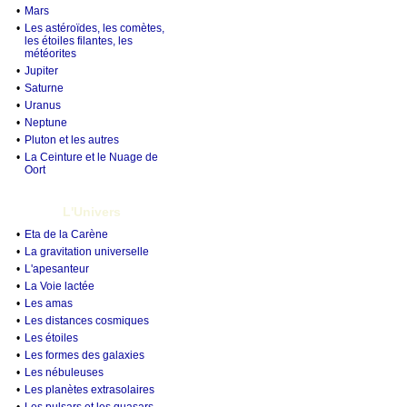
•
Mars
•
Les astéroïdes, les comètes,
les étoiles filantes, les
météorites
•
Jupiter
•
Saturne
•
Uranus
•
Neptune
•
Pluton et les autres
•
La Ceinture et le Nuage de
Oort
L'Univers
•
Eta de la Carène
•
La gravitation universelle
•
L'apesanteur
•
La Voie lactée
•
Les amas
•
Les distances cosmiques
•
Les étoiles
•
Les formes des galaxies
•
Les nébuleuses
•
Les planètes extrasolaires