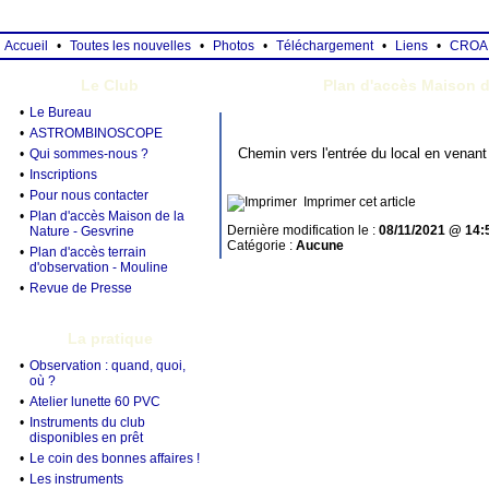
Accueil
•
Toutes les nouvelles
•
Photos
•
Téléchargement
•
Liens
•
CROA
Le Club
Plan d'accès Maison d
•
Le Bureau
•
ASTROMBINOSCOPE
Chemin vers l'entrée du local en venant
•
Qui sommes-nous ?
•
Inscriptions
•
Pour nous contacter
Imprimer cet article
•
Plan d'accès Maison de la
Dernière modification le :
08/11/2021 @ 14:
Nature - Gesvrine
Catégorie :
Aucune
•
Plan d'accès terrain
d'observation - Mouline
•
Revue de Presse
La pratique
•
Observation : quand, quoi,
où ?
•
Atelier lunette 60 PVC
•
Instruments du club
disponibles en prêt
•
Le coin des bonnes affaires !
•
Les instruments