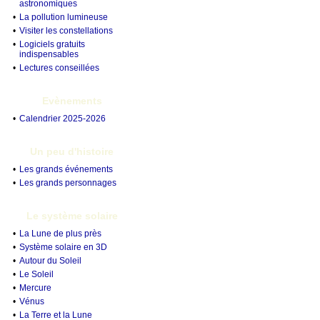
astronomiques
•
La pollution lumineuse
•
Visiter les constellations
•
Logiciels gratuits
indispensables
•
Lectures conseillées
Evènements
•
Calendrier 2025-2026
Un peu d'histoire
•
Les grands événements
•
Les grands personnages
Le système solaire
•
La Lune de plus près
•
Système solaire en 3D
•
Autour du Soleil
•
Le Soleil
•
Mercure
•
Vénus
•
La Terre et la Lune