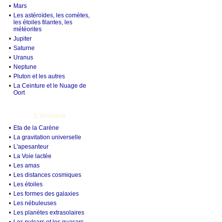
•
Mars
•
Les astéroïdes, les comètes,
les étoiles filantes, les
météorites
•
Jupiter
•
Saturne
•
Uranus
•
Neptune
•
Pluton et les autres
•
La Ceinture et le Nuage de
Oort
L'Univers
•
Eta de la Carène
•
La gravitation universelle
•
L'apesanteur
•
La Voie lactée
•
Les amas
•
Les distances cosmiques
•
Les étoiles
•
Les formes des galaxies
•
Les nébuleuses
•
Les planètes extrasolaires