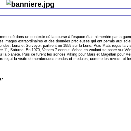
mmencé dans un contexte où la course à l'espace était alimentée par la guerre
des images extraordinaires et des données précieuses qui ont permis aux sci
ndes, Luna et Surveyor, partirent en 1959 sur la Lune. Puis Mats reçus la vi
nner 11, Saturne. En 1970, Venera 7 connut l'échec en voulant se poser sur V
ur la planète. Puis ce furent les sondes Viking pour Mars et Magellan pour V
s reçut la visite de nombreuses sondes et modules, comme les rovers, et les 
47