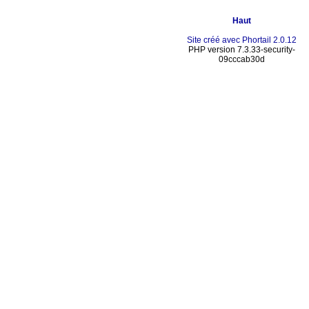
Haut
Site créé avec Phortail 2.0.12
PHP version 7.3.33-security-
09cccab30d