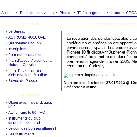
Accueil
•
Toutes les nouvelles
•
Photos
•
Téléchargement
•
Liens
•
CROA
Le Club
Les sondes spatiales
•
Le Bureau
•
ASTROMBINOSCOPE
La révolution des sondes spatiales a co
soviétiques et américains ont apporté 
•
Qui sommes-nous ?
environnement spatial. Les premières so
•
Inscriptions
Pioneer 10 fit découvrir Jupiter et Pio
•
Pour nous contacter
parvinrent à transmettre des données s
•
Plan d'accès Maison de la
premières images de Titan en 2005. Mar
Nature - Gesvrine
récemment, Curiosity.
•
Plan d'accès terrain
d'observation - Mouline
Imprimer cet article
•
Revue de Presse
Dernière modification le :
27/01/2013 @ 10:
Catégorie :
Aucune
La pratique
•
Observation : quand, quoi,
où ?
•
Atelier lunette 60 PVC
•
Instruments du club
disponibles en prêt
•
Le coin des bonnes affaires !
•
Les instruments